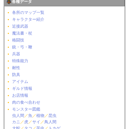
各種データ
各所のマップ一覧
キャラクター紹介
近接武器
魔法書・杖
格闘技
銃・弓・鞭
兵器
特殊能力
耐性
防具
アイテム
ギルド情報
お店情報
肉の食べ合わせ
モンスター図鑑
虫人間
／
魚
／
植物
／
昆虫
カニ
／
虎
／
サイ
／
鳥人間
大蛇
／
タコ
／
芋虫
／
トカゲ