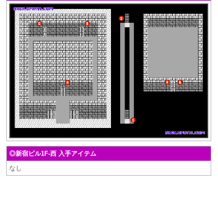
◎新宿ビル1F-西 入手アイテム
なし