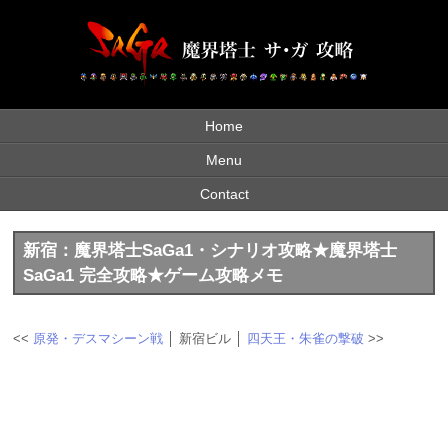
Home
Menu
Contact
新宿：魔界塔士SaGa1・シナリオ攻略★魔界塔士
SaGa1 完全攻略★ゲーム攻略メモ
<<
原発・デスマシーン戦
│ 新宿ビル │
四天王・朱雀の撃破
>>