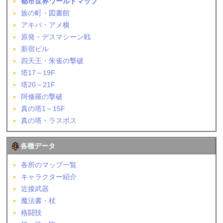
都市世界ワールドマップ
族の町・図書館
アキバ・アメ横
原発・デスマシーン戦
新宿ビル
四天王・朱雀の撃破
塔17～19F
塔20～21F
阿修羅の撃破
真の塔1～15F
真の塔・ラスボス
各種データ
各所のマップ一覧
キャラクター紹介
近接武器
魔法書・杖
格闘技