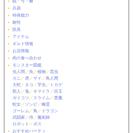
銃・弓・鞭
兵器
特殊能力
耐性
防具
アイテム
ギルド情報
お店情報
肉の食べ合わせ
モンスター図鑑
虫人間
／
魚
／
植物
／
昆虫
カニ
／
虎
／
サイ
／
鳥人間
大蛇
／
タコ
／
芋虫
／
トカゲ
獣人
／
鬼
／
キマイラ
／
目玉
ガイコツ
／
スライム
／
悪魔
蛇女
／
ゾンビ
／
幽霊
ゴーレム
／
鳥
／
ドラゴン
武闘家
／
侍
／
魔術師
ロボット
／
ボス
おすすめパーティ