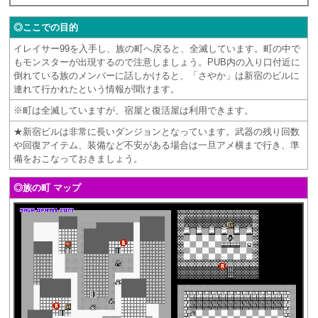
◎ここでの目的
イレイサー99を入手し、族の町へ戻ると、全滅しています。町の中で
もモンスターが出現するので注意しましょう。PUB内の入り口付近に
倒れている族のメンバーに話しかけると、「さやか」は新宿のビルに
連れて行かれたという情報が聞けます。
※町は全滅していますが、宿屋と復活屋は利用できます。
★新宿ビルは非常に長いダンジョンとなっています。武器の残り回数
や回復アイテム、装備など不安がある場合は一旦アメ横まで行き、準
備をおこなっておきましょう。
◎族の町 マップ