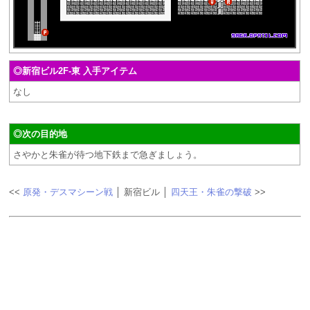
◎新宿ビル2F-東 入手アイテム
なし
◎次の目的地
さやかと朱雀が待つ地下鉄まで急ぎましょう。
<<
原発・デスマシーン戦
│ 新宿ビル │
四天王・朱雀の撃破
>>