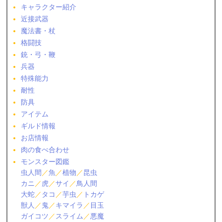
キャラクター紹介
近接武器
魔法書・杖
格闘技
銃・弓・鞭
兵器
特殊能力
耐性
防具
アイテム
ギルド情報
お店情報
肉の食べ合わせ
モンスター図鑑
虫人間
／
魚
／
植物
／
昆虫
カニ
／
虎
／
サイ
／
鳥人間
大蛇
／
タコ
／
芋虫
／
トカゲ
獣人
／
鬼
／
キマイラ
／
目玉
ガイコツ
／
スライム
／
悪魔