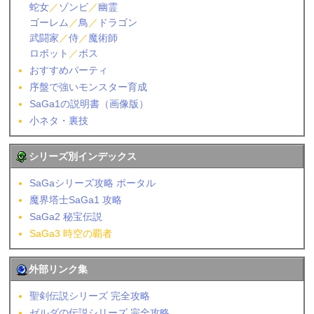
蛇女
／
ゾンビ
／
幽霊
ゴーレム
／
鳥
／
ドラゴン
武闘家
／
侍
／
魔術師
ロボット
／
ボス
おすすめパーティ
序盤で強いモンスター育成
SaGa1の説明書（画像版）
小ネタ・裏技
シリーズ別インデックス
SaGaシリーズ攻略 ポータル
魔界塔士SaGa1 攻略
SaGa2 秘宝伝説
SaGa3 時空の覇者
外部リンク集
聖剣伝説シリーズ 完全攻略
ゼルダの伝説シリーズ 完全攻略