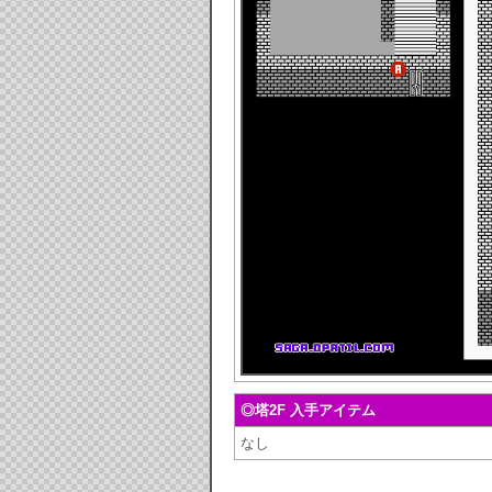
◎塔2F 入手アイテム
なし