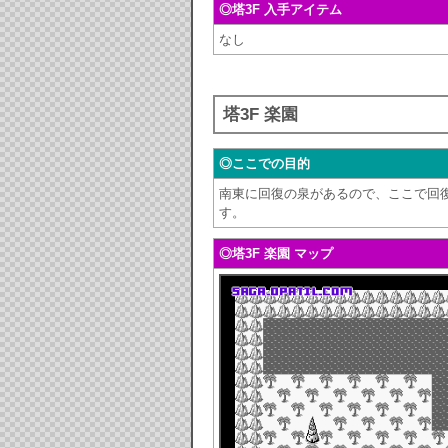
◎塔3F 入手アイテム
なし
塔3F 楽園
◎ここでの目的
南東に回復の泉があるので、ここで回
す。
◎塔3F 楽園 マップ