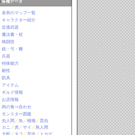
各種データ
各所のマップ一覧
キャラクター紹介
近接武器
魔法書・杖
格闘技
銃・弓・鞭
兵器
特殊能力
耐性
防具
アイテム
ギルド情報
お店情報
肉の食べ合わせ
モンスター図鑑
虫人間
／
魚
／
植物
／
昆虫
カニ
／
虎
／
サイ
／
鳥人間
大蛇
／
タコ
／
芋虫
／
トカゲ