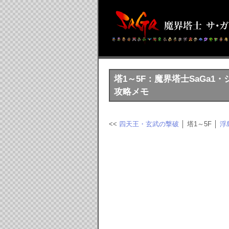
塔1～5F：魔界塔士SaGa1
攻略メモ
<<
四天王・玄武の撃破
│ 塔1～5F │
浮