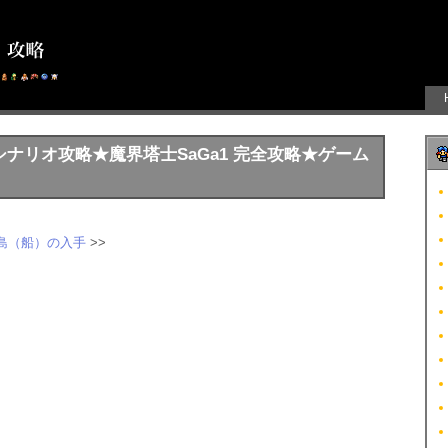
・シナリオ攻略★魔界塔士SaGa1 完全攻略★ゲーム
島（船）の入手
>>