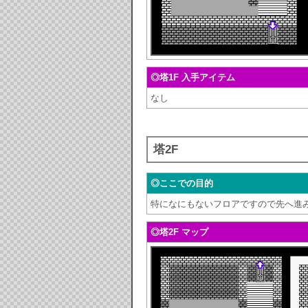
◎塔1F 入手アイテム
なし
塔2F
◎ここでの目的
特になにもないフロアですので先へ進
◎塔2F マップ