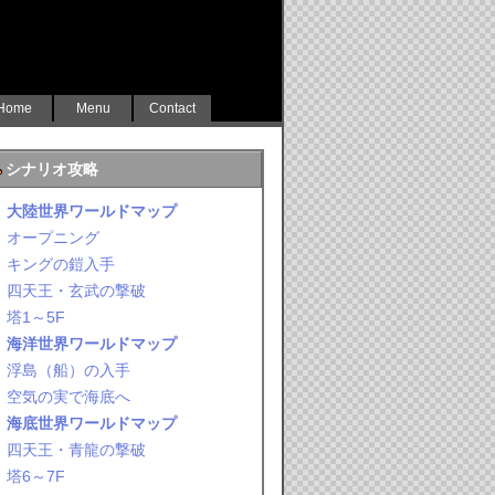
Home
Menu
Contact
シナリオ攻略
大陸世界ワールドマップ
オープニング
キングの鎧入手
四天王・玄武の撃破
塔1～5F
海洋世界ワールドマップ
浮島（船）の入手
空気の実で海底へ
海底世界ワールドマップ
四天王・青龍の撃破
塔6～7F