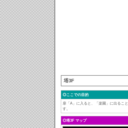
塔3F
◎ここでの目的
扉「A」に入ると、「楽園」に出るこ
す。
◎塔3F マップ