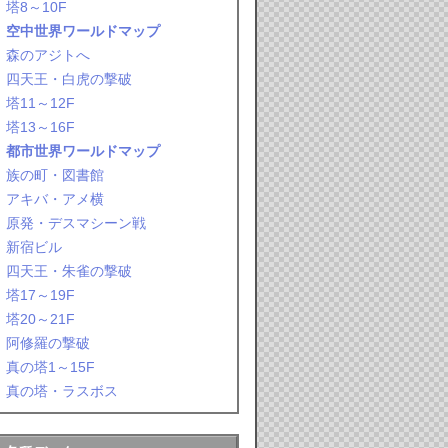
塔8～10F
空中世界ワールドマップ
森のアジトへ
四天王・白虎の撃破
塔11～12F
塔13～16F
都市世界ワールドマップ
族の町・図書館
アキバ・アメ横
原発・デスマシーン戦
新宿ビル
四天王・朱雀の撃破
塔17～19F
塔20～21F
阿修羅の撃破
真の塔1～15F
真の塔・ラスボス