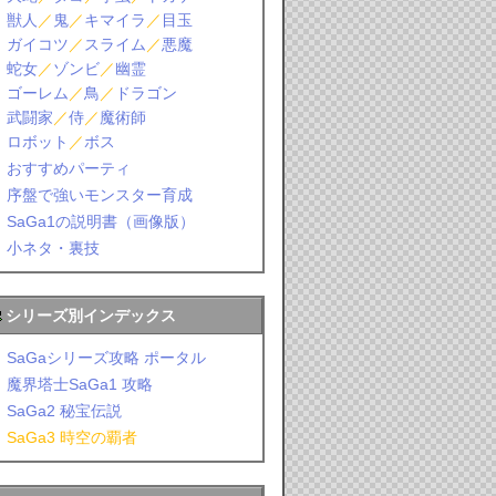
獣人
／
鬼
／
キマイラ
／
目玉
ガイコツ
／
スライム
／
悪魔
蛇女
／
ゾンビ
／
幽霊
ゴーレム
／
鳥
／
ドラゴン
武闘家
／
侍
／
魔術師
ロボット
／
ボス
おすすめパーティ
序盤で強いモンスター育成
SaGa1の説明書（画像版）
小ネタ・裏技
シリーズ別インデックス
SaGaシリーズ攻略 ポータル
魔界塔士SaGa1 攻略
SaGa2 秘宝伝説
SaGa3 時空の覇者