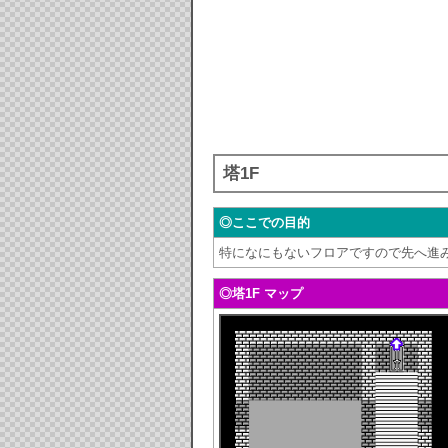
塔1F
◎ここでの目的
特になにもないフロアですので先へ進
◎塔1F マップ