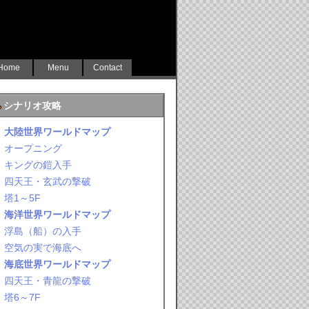
Home
Menu
Contact
シナリオ攻略
大陸世界ワールドマップ
オープニング
キングの鎧入手
四天王・玄武の撃破
塔1～5F
海洋世界ワールドマップ
浮島（船）の入手
空気の実で海底へ
海底世界ワールドマップ
四天王・青龍の撃破
塔6～7F