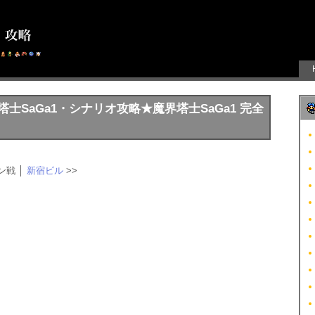
SaGa1・シナリオ攻略★魔界塔士SaGa1 完全
ン戦 │
新宿ビル
>>