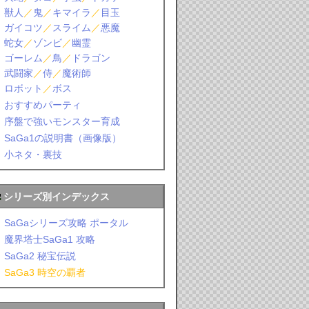
獣人
／
鬼
／
キマイラ
／
目玉
ガイコツ
／
スライム
／
悪魔
蛇女
／
ゾンビ
／
幽霊
ゴーレム
／
鳥
／
ドラゴン
武闘家
／
侍
／
魔術師
ロボット
／
ボス
おすすめパーティ
序盤で強いモンスター育成
SaGa1の説明書（画像版）
小ネタ・裏技
シリーズ別インデックス
SaGaシリーズ攻略 ポータル
魔界塔士SaGa1 攻略
SaGa2 秘宝伝説
SaGa3 時空の覇者