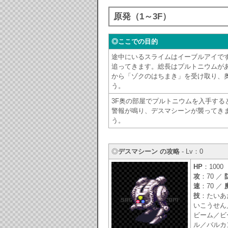
原発（1～3F）
◎ここでの目的
途中にいるスライムはイーブルアイで
追ってきます。総長はプルトニウムが
から「ゾクのはちまき」を受け取り、
う。
3F奥の部屋でプルトニウムを入手する
警報が鳴り、デスマシーンが襲ってき
う。
◎
デスマシーン の攻略
- Lv：0
HP
：1000
攻
：70 ／
速
：70 ／
技
：たいあ
いこうせん
ビーム／ビ
ル／バルカ