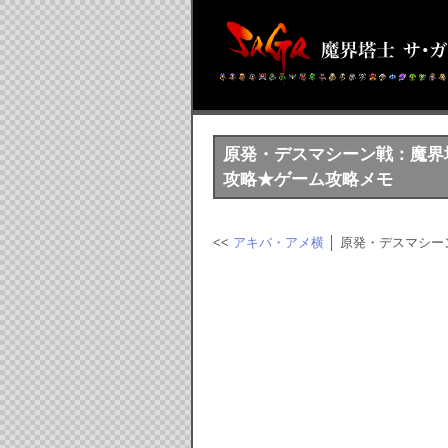
原発・デスマシーン戦：魔界塔士
攻略★ゲーム攻略メモ
<<
アキバ・アメ横
│ 原発・デスマシー