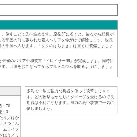
す。倒すことで先へ進めます。原発3Fに着くと、後ろから総長が
ある部屋の前に張られた殺人バリアを命がけで解除します。総長
奥の部屋へ入ります。「ゾクのはちまき」は直ぐに装備しましょ
と朱雀のバリア中和装置「イレイサー99」が完成します。同時に
ます。回復をおこなってからプルトニウムを取るようにしましょ
多彩で非常に強力な兵器を使って攻撃してきま
す。どの攻撃もかなりのダメージを受けるので長
期戦は不利になります。威力の高い攻撃で一気に
防
：70
倒しましょう。
魔
：0
たり／はか
／さつじん
ームライフ
ンほう／ミ