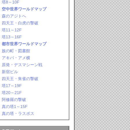
塔8～10F
空中世界ワールドマップ
森のアジトへ
四天王・白虎の撃破
塔11～12F
塔13～16F
都市世界ワールドマップ
族の町・図書館
アキバ・アメ横
原発・デスマシーン戦
新宿ビル
四天王・朱雀の撃破
塔17～19F
塔20～21F
阿修羅の撃破
真の塔1～15F
真の塔・ラスボス