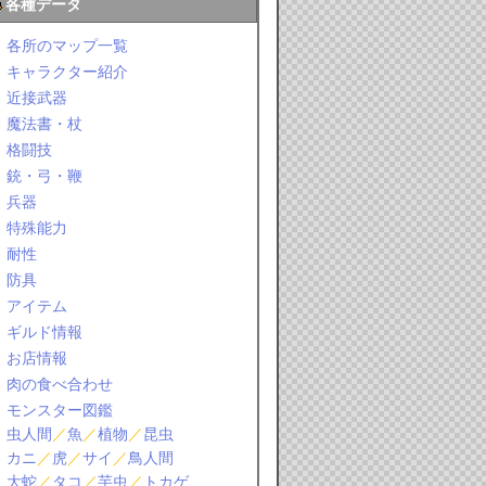
各種データ
各所のマップ一覧
キャラクター紹介
近接武器
魔法書・杖
格闘技
銃・弓・鞭
兵器
特殊能力
耐性
防具
アイテム
ギルド情報
お店情報
肉の食べ合わせ
モンスター図鑑
虫人間
／
魚
／
植物
／
昆虫
カニ
／
虎
／
サイ
／
鳥人間
大蛇
／
タコ
／
芋虫
／
トカゲ