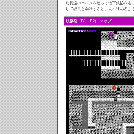
総長達のバイクを追って地下鉄跡を右
りて総長と会話すると、先へ進めるよ
◎原発（B1・B2） マップ