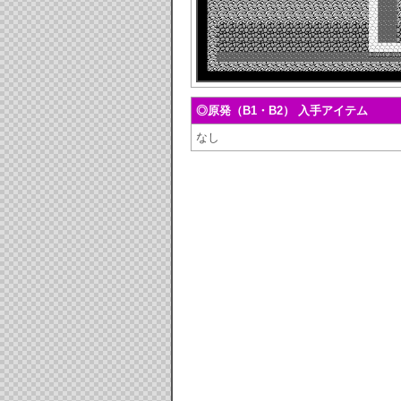
◎原発（B1・B2） 入手アイテム
なし