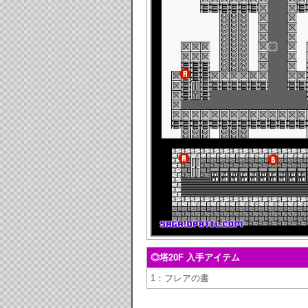
◎塔20F 入手アイテム
1：フレアの書