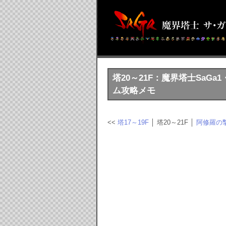
塔20～21F：魔界塔士SaG
ム攻略メモ
<<
塔17～19F
│ 塔20～21F │
阿修羅の