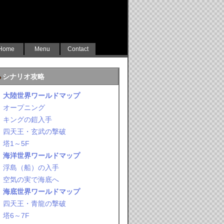
Home
Menu
Contact
シナリオ攻略
大陸世界ワールドマップ
オープニング
キングの鎧入手
四天王・玄武の撃破
塔1～5F
海洋世界ワールドマップ
浮島（船）の入手
空気の実で海底へ
海底世界ワールドマップ
四天王・青龍の撃破
塔6～7F