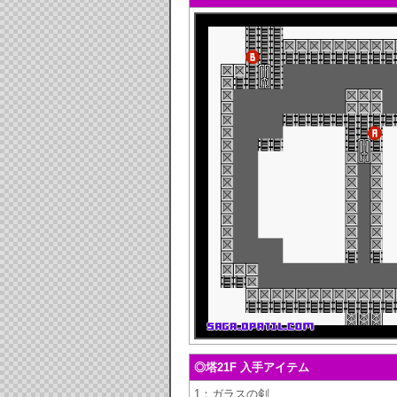
◎塔21F 入手アイテム
1：ガラスの剣