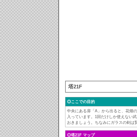
塔21F
◎ここでの目的
中央にある扉「A」から出ると、花畑
入っています。1回だけしか使えない
おきましょう。ちなみにガラスの剣は
◎塔21F マップ