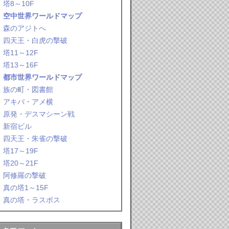
塔8～10F
空中世界ワールドマップ
森のアジトへ
四天王・白虎の撃破
塔11～12F
塔13～16F
都市世界ワールドマップ
族の町・図書館
アキバ・アメ横
原発・デスマシーン戦
新宿ビル
四天王・朱雀の撃破
塔17～19F
塔20～21F
阿修羅の撃破
真の塔1～15F
真の塔・ラスボス