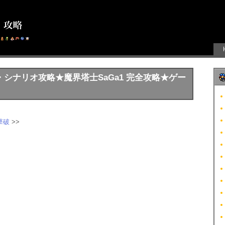
a1・シナリオ攻略★魔界塔士SaGa1 完全攻略★ゲー
撃破
>>