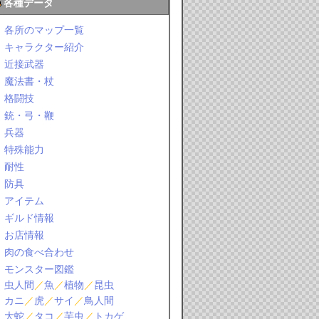
各種データ
各所のマップ一覧
キャラクター紹介
近接武器
魔法書・杖
格闘技
銃・弓・鞭
兵器
特殊能力
耐性
防具
アイテム
ギルド情報
お店情報
肉の食べ合わせ
モンスター図鑑
虫人間
／
魚
／
植物
／
昆虫
カニ
／
虎
／
サイ
／
鳥人間
大蛇
／
タコ
／
芋虫
／
トカゲ