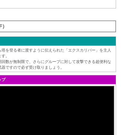
F）
ら塔を登る者に渡すように伝えられた「エクスカリバー」を主人
ます。
用回数が無制限で、さらにグループに対して攻撃できる超便利な
武器ですので必ず受け取りましょう。
ップ