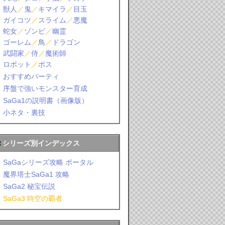
獣人
／
鬼
／
キマイラ
／
目玉
ガイコツ
／
スライム
／
悪魔
蛇女
／
ゾンビ
／
幽霊
ゴーレム
／
鳥
／
ドラゴン
武闘家
／
侍
／
魔術師
ロボット
／
ボス
おすすめパーティ
序盤で強いモンスター育成
SaGa1の説明書（画像版）
小ネタ・裏技
シリーズ別インデックス
SaGaシリーズ攻略 ポータル
魔界塔士SaGa1 攻略
SaGa2 秘宝伝説
SaGa3 時空の覇者